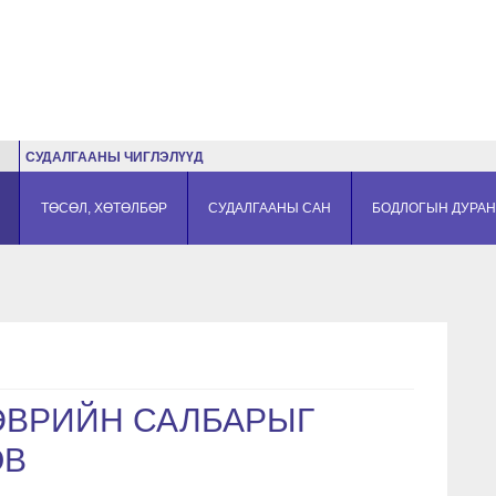
СУДАЛГААНЫ ЧИГЛЭЛҮҮД
ТӨСӨЛ, ХӨТӨЛБӨР
СУДАЛГААНЫ САН
БОДЛОГЫН ДУРАН
ЭВРИЙН САЛБАРЫГ
ӨВ