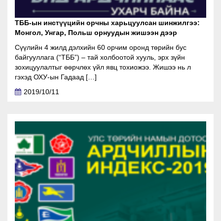
ТББ-ын инстүүцийн орчны харьцуулсан шинжилгээ:
Монгол, Унгар, Польш орнуудын жишээн дээр
Сүүлийн 4 жилд дэлхийн 60 орчим оронд төрийн бус
байгууллага (“ТББ”) – тай холбоотой хууль, эрх зүйн
зохицуулалтыг өөрчлөх үйл явц тохиожээ. Жишээ нь л
гэхэд ОХУ-ын Гадаад […]
2019/10/11