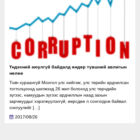
Үндэсний аюулгүй байдалд өндөр түвшний авлигын
нөлөө
Товч хураангуй Монгол улс нийгэм, улс төрийн ардчилсан
тогтолцоонд шилжээд 26 жил болоход улс төрчдийн
зүгээс, намуудын зүгээс ардчиллын наад захын
зарчмуудыг хэрэгжүүлэхгүй, өөрсдөө л сонгогдож байвал
сонгуулийг […]
2017/08/26