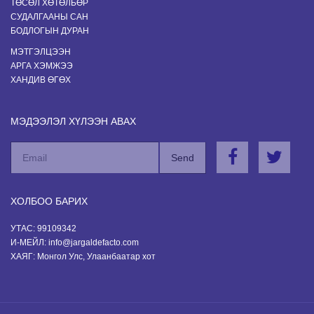
ТӨСӨЛ ХӨТӨЛБӨР
СУДАЛГААНЫ САН
БОДЛОГЫН ДУРАН
МЭТГЭЛЦЭЭН
АРГА ХЭМЖЭЭ
ХАНДИВ ӨГӨХ
МЭДЭЭЛЭЛ ХҮЛЭЭН АВАХ
ХОЛБОО БАРИХ
УТАС: 99109342
И-МЕЙЛ: info@jargaldefacto.com
ХАЯГ: Монгол Улс, Улаанбаатар хот