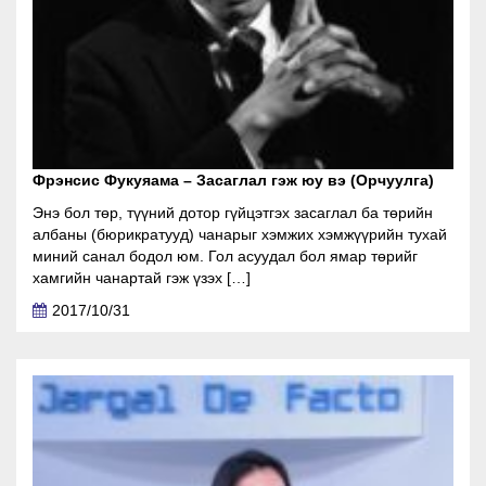
Фрэнсис Фукуяама – Засаглал гэж юу вэ (Орчуулга)
Энэ бол төр, түүний дотор гүйцэтгэх засаглал ба төрийн
албаны (бюрикратууд) чанарыг хэмжих хэмжүүрийн тухай
миний санал бодол юм. Гол асуудал бол ямар төрийг
хамгийн чанартай гэж үзэх […]
2017/10/31