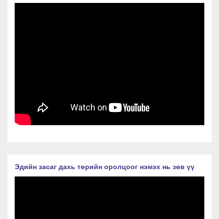
Эдийн засаг дахь төрийн оролцоог нэмэх нь зөв үү