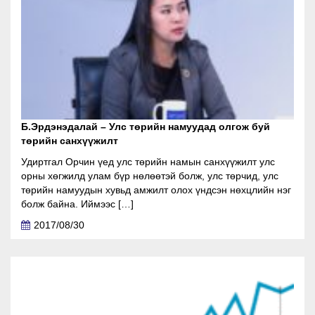
Б.Эрдэнэдалай – Улс төрийн намуудад олгож буй
төрийн санхүүжилт
Удиртгал Орчин үед улс төрийн намын санхүүжилт улс
орны хөгжилд улам бүр нөлөөтэй болж, улс төрчид, улс
төрийн намуудын хувьд амжилт олох үндсэн нөхцлийн нэг
болж байна. Иймээс […]
2017/08/30