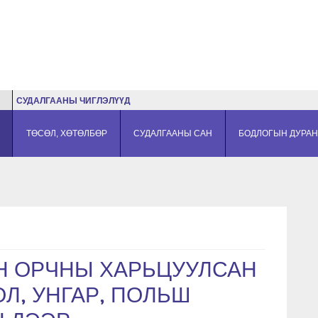
СУДАЛГААНЫ ЧИГЛЭЛҮҮД
ТӨСӨЛ, ХӨТӨЛБӨР
СУДАЛГААНЫ САН
БОДЛОГЫН ДУРАН
Н ОРЧНЫ ХАРЬЦУУЛСАН
Л, УНГАР, ПОЛЬШ