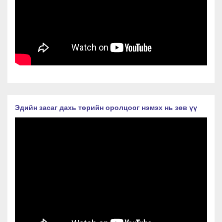
Эдийн засаг дахь төрийн оролцоог нэмэх нь зөв үү