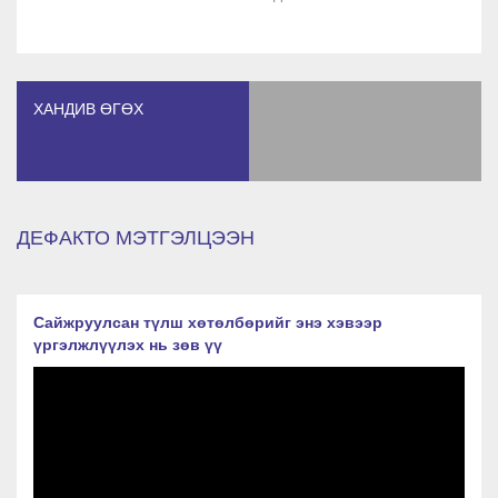
ХАНДИВ ӨГӨХ
ДЕФАКТО МЭТГЭЛЦЭЭН
Сайжруулсан түлш хөтөлбөрийг энэ хэвээр
үргэлжлүүлэх нь зөв үү