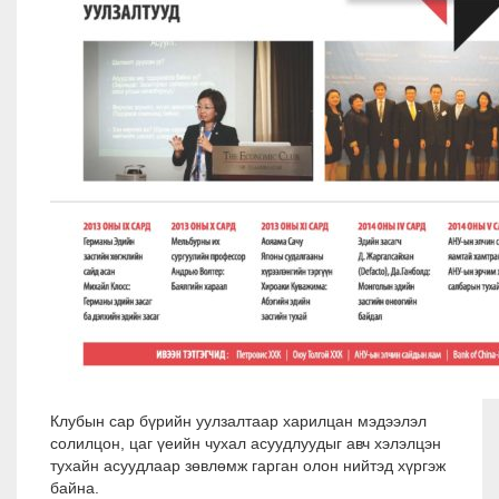
Клубын сар бүрийн уулзалтаар харилцан мэдээлэл
солилцон, цаг үеийн чухал асуудлуудыг авч хэлэлцэн
тухайн асуудлаар зөвлөмж гарган олон нийтэд хүргэж
байна.