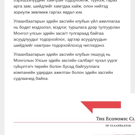
бэрхшээлүүдийг хамтран тодорхойлж, түүнээс гарах
арга зам, шийдлийг хамтдаа хайж, олон нийтэд
зориулж зөвлөмж гаргах явдал юм.
Улаанбаатарын эдийн засгийн клубын үйл ажиллагаа
нь бодит мэдээлэл, мэдлэг, туршлага дээр тулгуурлан
Монгол улсын эдийн засагт тулгараад байгаа
асуудлуудыг тодорхойлох, эдгээр асуудлуудын
шийдлийг хамтран тодорхойлоход чиглэгдэнэ.
Улаанбаатарын эдийн засгийн клубын гишүүд нь
Монголын Улсын эдийн засгийн салбарт чухал үүрэг
гүйцэтгэгч төрийн болон бусад байгууллага
компанийн удирдах ажилтан болон эдийн засгийн
судлаачид байна.