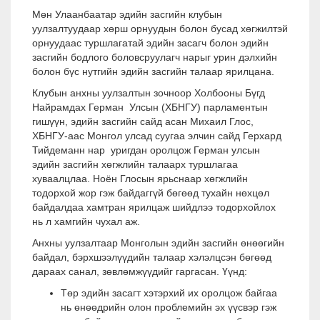
Мөн Улаанбаатар эдийн засгийн клубын
уулзалтуудаар хөрш орнуудын болон бусад хөгжилтэй
орнуудаас туршлагатай эдийн засагч болон эдийн
засгийн бодлого боловсруулагч нарыг урин дэлхийн
болон бүс нутгийн эдийн засгийн талаар ярилцана.
Клубын анхны уулзалтын зочноор Холбооны Бүгд
Найрамдах Герман Улсын (ХБНГУ) парламентын
гишүүн, эдийн засгийн сайд асан Михаил Глос,
ХБНГУ-аас Монгол улсад суугаа элчин сайд Герхард
Тийдеманн нар уригдан оролцож Герман улсын
эдийн засгийн хөгжлийн талаарх туршлагаа
хуваалцлаа. Ноён Глосын ярьснаар хөгжлийн
тодорхой жор гэж байдаггүй бөгөөд тухайн нөхцөл
байдалдаа хамтран ярилцаж шийдлээ тодорхойлох
нь л хамгийн чухал аж.
Анхны уулзалтаар Монголын эдийн засгийн өнөөгийн
байдал, бэрхшээлүүдийн талаар хэлэлцсэн бөгөөд
дараах санал, зөвлөмжүүдийг гаргасан. Үүнд:
Төр эдийн засагт хэтэрхий их оролцож байгаа
нь өнөөдрийн олон проблемийн эх үүсвэр гэж