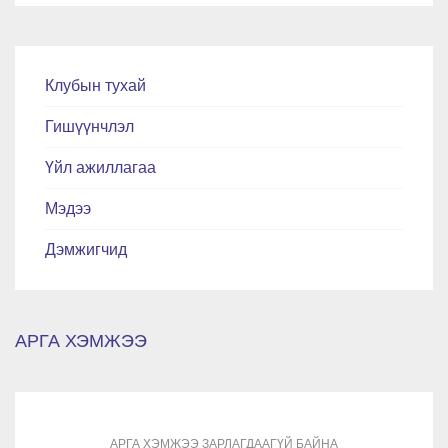
Клубын тухай
Гишүүнчлэл
Үйл ажиллагаа
Мэдээ
Дэмжигчид
АРГА ХЭМЖЭЭ
АРГА ХЭМЖЭЭ ЗАРЛАГДААГҮЙ БАЙНА