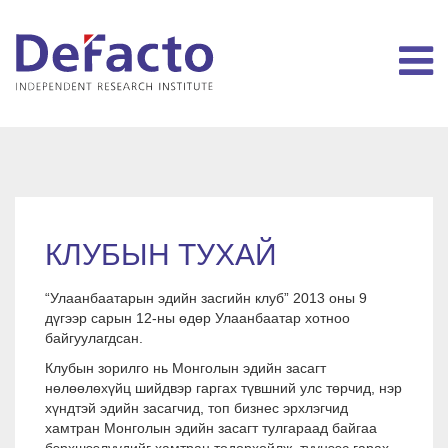
КЛУБЫН ТУХАЙ
“Улаанбаатарын эдийн засгийн клуб” 2013 оны 9
дүгээр сарын 12-ны өдөр Улаанбаатар хотноо
байгуулагдсан.
Клубын зорилго нь Монголын эдийн засагт
нөлөөлөхүйц шийдвэр гаргах түвшний улс төрчид, нэр
хүндтэй эдийн засагчид, топ бизнес эрхлэгчид
хамтран Монголын эдийн засагт тулгараад байгаа