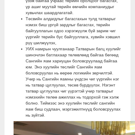
үзэж байгаа учраас төрийн оролцоог багасгах,
үр ашиг муутай төрийн өмчийн компаниудыг
хувьчлах шаардлагатай.
Төсвийн алдагдлыг багасгахын тулд татварыг
нэмэх биш үргүй зардлыг багасгах, төрийн
байгууллагын одоо хэрэгжүүлж буй зарим чиг
үүргийг төрийн бус байгууллага, хувийн хэвшил
рүү шилжүүлэх,
УИХ намрын чуулганаар Татварын багц хуулийг
шинэчлэн батлахаар төлөвлөөд байгаа бөгөөд
Сангийн яам хариуцан боловсруулаад байгаа
юм. Энэ хуулийн төслийг Сангийн яам
боловсруулах нь өөрөө логикийн зөрчилтэй.
Учир нь Сангийн яамны үндсэн чиг үүргийн нэг
нь татвар цуглуулах, төсөв бүрдүүлэх. Нэгэнт
татвар цуглуулах чиг үүрэгтэй учир татварыг
нэмэхийн төлөө ажиллах нь тодорхой гэж хэлж
болно. Тиймээс энэ хуулийн төслийг сангийн
яам биш судлаач, мэргэжилтнүүд боловсруулах
нь зүйтэй.