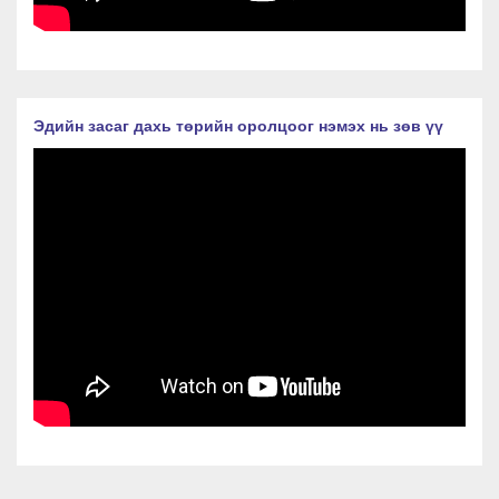
Эдийн засаг дахь төрийн оролцоог нэмэх нь зөв үү