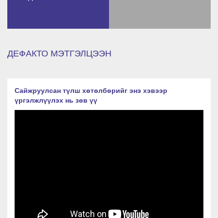
ДЕФАКТО МЭТГЭЛЦЭЭН
Сайжруулсан түлш хөтөлбөрийг энэ хэвээр
үргэлжлүүлэх нь зөв үү