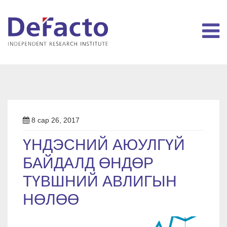
8 сар 26, 2017
ҮНДЭСНИЙ АЮУЛГҮЙ
БАЙДАЛД ӨНДӨР
ТҮВШНИЙ АВЛИГЫН
НӨЛӨӨ