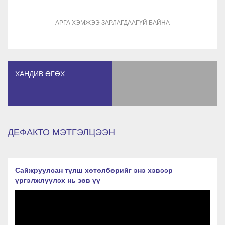
АРГА ХЭМЖЭЭ ЗАРЛАГДААГҮЙ БАЙНА
ХАНДИВ ӨГӨХ
ДЕФАКТО МЭТГЭЛЦЭЭН
Сайжруулсан түлш хөтөлбөрийг энэ хэвээр
үргэлжлүүлэх нь зөв үү