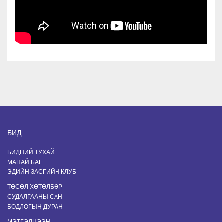
БИД
БИДНИЙ ТУХАЙ
МАНАЙ БАГ
ЭДИЙН ЗАСГИЙН КЛУБ
ТӨСӨЛ ХӨТӨЛБӨР
СУДАЛГААНЫ САН
БОДЛОГЫН ДУРАН
МЭТГЭЛЦЭЭН