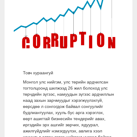
Товч хураангуй
Монгол улс нийгэм, улс төрийн ардчилсан
тогтолцоонд шилжээд 26 жил болоход улс
төрчдийн зүгээс, намуудын зүгээс ардчиллын
наад захын зарчмуудыг хэрэгжүүлэхгүй,
өөрсдөө л сонгогдож байвал сонгуулийг
будлиантуулах, хууль бус арга хэрэглэх,
өөрт ашигтай бизнесийн тендерийг авах,
иргэдийн эрх ашгийг зөрчих, ядуурал,
ажилгүйдлийг нэмэгдүүлэх, авлига хээл