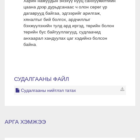
Харин намуудын энэхүү нууц санхүүжилтийн
цаана дээр дурьдсанаас ч олон сөрөг үр
дагаврууд байгаа, эдгээрийг арилгаж,
хяналтыг бий болгох, ардчиллыг
бэхжүүлэхийн тулд ард иргэд, төрийн болон
төрийн бус байгууллагууд, судлаачид
анхаарал хандуулах цаг хэдийнэ болсон
байна.
СУДАЛГААНЫ ФАЙЛ
Судалгааны нийтлэл татах
АРГА ХЭМЖЭЭ