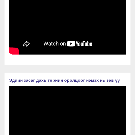
Эдийн засаг дахь төрийн оролцоог нэмэх нь зөв үү