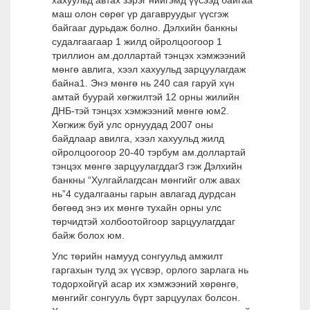
хахуульд автах зэрэг нийгэмд үүсээд байгаа
маш олон сөрөг үр дагавруудыг үүсгэж
байгааг дурьдаж болно. Дэлхийн банкны
судалгаагаар 1 жилд ойролцоогоор 1
триллион ам.доллартай тэнцэх хэмжээний
мөнгө авлига, хээл хахуульд зарцуулагдаж
байна1. Энэ мөнгө нь 240 сая гаруй хүн
амтай буурай хөгжилтэй 12 орны жилийн
ДНБ-тэй тэнцэх хэмжээний мөнгө юм2.
Хөгжиж буй улс орнуудад 2007 оны
байдлаар авилга, хээл хахуульд жилд
ойролцоогоор 20-40 тэрбум ам.доллартай
тэнцэх мөнгө зарцуулагддаг3 гэж Дэлхийн
банкны “Хулгайлагдсан мөнгийг олж авах
нь”4 судалгааны гарын авлагад дурдсан
бөгөөд энэ их мөнгө тухайн орны улс
төрчидтэй холбоотойгоор зарцуулагддаг
байж болох юм.
Улс төрийн намууд сонгуульд амжилт
гаргахын тулд эх үүсвэр, орлого зарлага нь
тодорхойгүй асар их хэмжээний хөрөнгө,
мөнгийг сонгууль бүрт зарцуулах болсон.